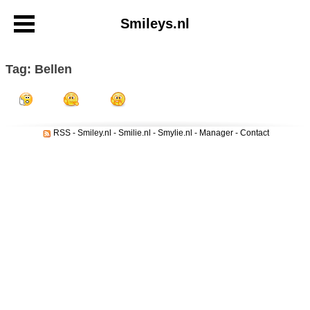
Smileys.nl
Tag: Bellen
RSS
-
Smiley.nl
-
Smilie.nl
-
Smylie.nl
-
Manager
-
Contact