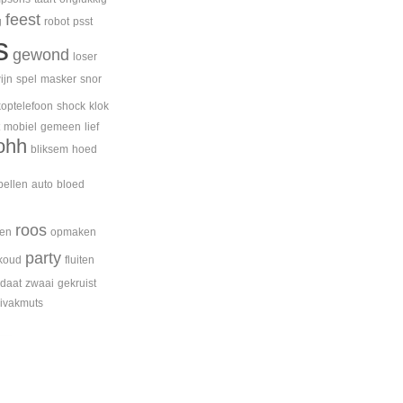
feest
g
robot
psst
s
gewond
loser
ijn
spel
masker
snor
koptelefoon
shock
klok
mobiel
gemeen
lief
ohh
bliksem
hoed
bellen
auto
bloed
roos
ken
opmaken
party
koud
fluiten
ldaat
zwaai
gekruist
ivakmuts