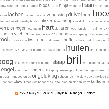
traan
bloos
ninja
rouw
spannend
email
gapen
rollen
vrienden
regenboo
boo
lachen
duivel
verrassing
nerd
r
ster
drinken
paraplu
blozen
happy
dief
verbaasd
duizelig
bidden
lezen
mist
film
zeker
schedel
w
hart
ven
bier
regen
alien
foto
maan
slot
wachten
storm
haai
money
pinguin
vechten
zzz
bang
neutraal
tereur
moe
slaperig
gillen
man
vuist
cool
kwijl
noot
knuffel
suf
sarcasme
halloween
schattig
indruk
vampier
huilen
n
cowboy
pizza
yinyang
baard
sneeuw
springen
graffiti
rolfluit
bril
poog
slaap
cake
wow
treurig
schudden
wlm
bloemen
vloe
engel
vinger
r
vuur
blind
wolf
aap
pijl
sneeuwpop
flirten
held
gefrustreerd
ongelukkig
en
poep
handboeien
pc
schoonheid
meisje
vrede
pinokkio
so
clown
koffie
tanden
mes
rust
pasen
vlag
lepel
draaien
zingen
warm
blij
b
RSS
-
Smiley.nl
-
Smilie.nl
-
Smylie.nl
-
Manager
-
Contact