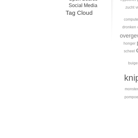
Social Media
zucht
v
Tag Cloud
compute
dronken
overge
honger
scheel
buige
kni
monste
pompo