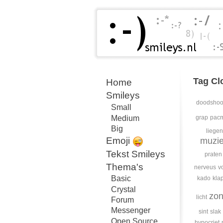
Tag Cl
Home
Smileys
doodshoo
Small
Medium
grap
pac
Big
liegen
Emoji
muzi
Tekst Smileys
praten
Thema's
nerveus
v
Basic
kado
kla
Crystal
zo
licht
Forum
Messenger
sint
slak
Open Source
hypocriet