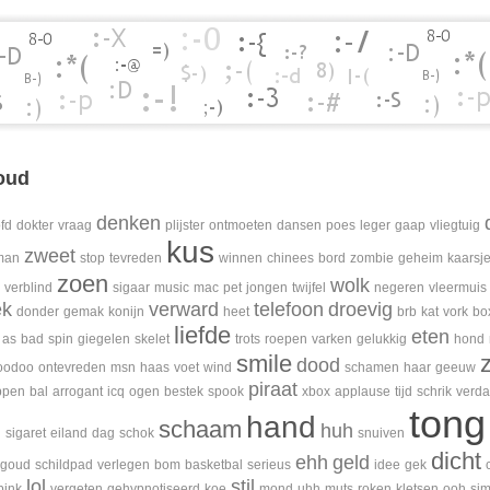
oud
denken
fd
dokter
vraag
plijster
ontmoeten
dansen
poes
leger
gaap
vliegtuig
kus
zweet
man
stop
tevreden
winnen
chinees
bord
zombie
geheim
kaarsj
zoen
wolk
verblind
sigaar
music
mac
pet
jongen
twijfel
negeren
vleermuis
ek
verward
telefoon
droevig
donder
gemak
konijn
heet
brb
kat
vork
bo
liefde
eten
as
bad
spin
giegelen
skelet
trots
roepen
varken
gelukkig
hond
smile
dood
oodoo
ontevreden
msn
haas
voet
wind
schamen
haar
geeuw
piraat
ppen
bal
arrogant
icq
ogen
bestek
spook
xbox
applause
tijd
schrik
verda
tong
hand
schaam
n
huh
sigaret
eiland
dag
schok
snuiven
dicht
ehh
geld
goud
schildpad
verlegen
bom
basketbal
serieus
idee
gek
lol
stil
pink
vergeten
gehypnotiseerd
koe
mond
uhh
muts
roken
kletsen
ooh
si