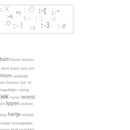
duim
bloem
toveren
e
kerst
drank
saai
aim
hmm
verdrietig
xen
trouwen
doh
42
nagelbijten
oorlog
ziek
woest
hamer
lippen
cht
dromen
hartje
weg
schaap
cocktail
teleurgesteld
mpsons
taart
onglukkig